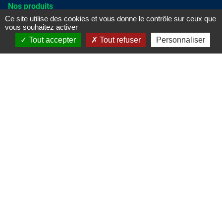
Nos produits
Ce site utilise des cookies et vous donne le contrôle sur ceux que
Batteries
vous souhaitez activer
Câbles
Tout accepter
Tout refuser
Personnaliser
Chargeurs
Cellules rechargeables
Piles
UPS
Contact
ACCUWATT Technologies
56 Rue Aristide Berges
73220 Aiton
04 79 26 44 49
info
@accuwatt-technologies.com