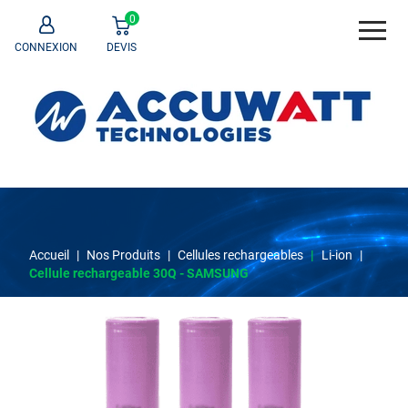
0
CONNEXION
DEVIS
Accueil
|
Nos Produits
|
Cellules rechargeables
|
Li-ion
|
Cellule rechargeable 30Q - SAMSUNG