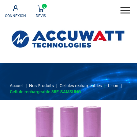
0
CONNEXION
DEVIS
Accueil
|
Nos Produits
|
Cellules rechargeables
|
Li-ion
|
Cellule rechargeable 35E-SAMSUNG